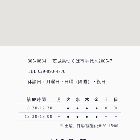
305-0834
茨城県つくば市手代木2005-7
TEL 029-893-4778
休診日：月曜日・日曜（隔週）・祝日
診療時間
月
火
水
木
金
土
日
8:30-12:30
−
●
●
●
●
※
※
13:30-18:00
−
●
●
●
●
−
−
※ 土曜、日曜(隔週)は8:30~15:00